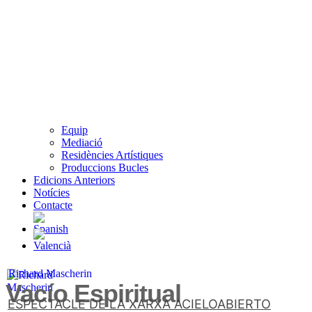
Equip
Mediació
Residències Artístiques
Produccions Bucles
Edicions Anteriors
Notícies
Contacte
Richard Mascherin
Vacío Espiritual
ESPECTACLE DE LA XARXA ACIELOABIERTO