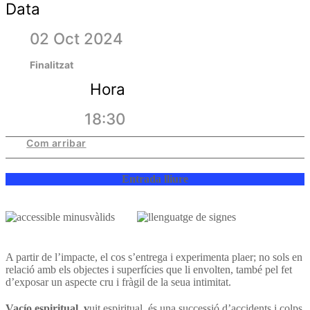
Data
02 Oct 2024
Finalitzat
Hora
18:30
Com arribar
Entrada lliure
A partir de l’impacte, el cos s’entrega i experimenta plaer; no sols en
relació amb els objectes i superfícies que li envolten, també pel fet
d’exposar un aspecte cru i fràgil de la seua intimitat.
Vacío espiritual, v
uit espiritual, és una successió d’accidents i colps