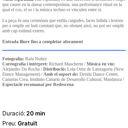
que cauen en la dansa contemporània, una performance ritual en la
qual el cos, el so i la música techno es vinculen entre si.
La peça és una cerimònia que enfila caigudes, faces fallida i lesions
per a omplir un buit constant que, no obstant això, no pot ser omplit
amb cap estímul extern.
Entrada lliure fins a completar aforament
Fotografía:
Rafa Nuñez
Coreografía i intèrpret:
Richard Mascherin /
Música en viu:
Alejandro Da Rocha /
Distribució:
Lola Ortiz de Lanzagorta (New
Dance Management) /
Amb el suport de:
Derida Dance Center,
Canarias Crea, Instituto Canario de Desarrollo Cultural, Masdanza /
Espectacle recomanat per Redescena
Duració:
20 min
Preu:
Gratuït