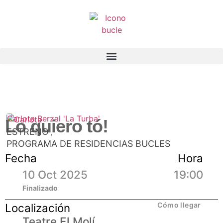
Carlota Berzal 'La Turba'
Lo quiero tó!
ESTRENO
,
PROGRAMA DE RESIDENCIAS BUCLES
Fecha
Hora
10 Oct 2025
19:00
Finalizado
Cómo llegar
Localización
Teatre El Molí