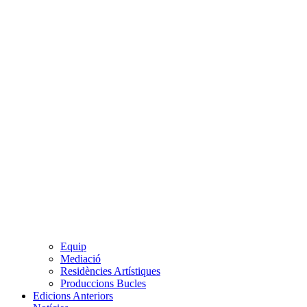
Equip
Mediació
Residències Artístiques
Produccions Bucles
Edicions Anteriors