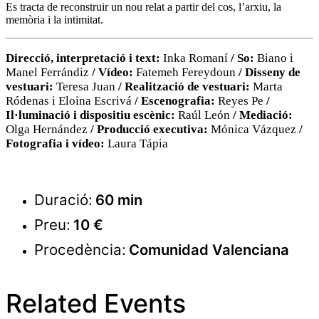
Es tracta de reconstruir un nou relat a partir del cos, l’arxiu, la
memòria i la intimitat.
Direcció, interpretació i text:
Inka Romaní
/ So:
Biano i
Manel Ferrándiz
/ Vídeo:
Fatemeh Fereydoun
/ Disseny de
vestuari:
Teresa Juan
/ Realització de vestuari:
Marta
Ródenas i Eloina Escrivá
/ Escenografia:
Reyes Pe
/
Il·luminació i dispositiu escènic:
Raúl León
/ Mediació:
Olga Hernández
/ Producció executiva:
Mónica Vázquez
/
Fotografia i vídeo:
Laura Tápia
Duració:
60 min
Preu:
10 €
Procedència:
Comunidad Valenciana
Related Events