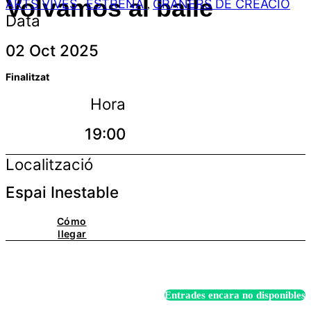
Volvamos al baile
ARTS VIVES
ESTRENA
GRANERS DE CREACIÓ
,
,
Data
02 Oct 2025
Finalitzat
Hora
19:00
Localització
Espai Inestable
Cómo
llegar
Entrades encara no disponibles