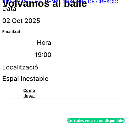
Volvamos al baile
ARTS VIVES
ESTRENA
GRANERS DE CREACIÓ
,
,
Data
02 Oct 2025
Finalitzat
Hora
19:00
Localització
Espai Inestable
Cómo
llegar
Entrades encara no disponibles