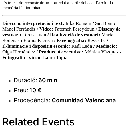
Es tracta de reconstruir un nou relat a partir del cos, l’arxiu, la
memòria i la intimitat.
Direcció, interpretació i text:
Inka Romaní
/ So:
Biano i
Manel Ferrándiz
/ Vídeo:
Fatemeh Fereydoun
/ Disseny de
vestuari:
Teresa Juan
/ Realització de vestuari:
Marta
Ródenas i Eloina Escrivá
/ Escenografia:
Reyes Pe
/
Il·luminació i dispositiu escènic:
Raúl León
/ Mediació:
Olga Hernández
/ Producció executiva:
Mónica Vázquez
/
Fotografia i vídeo:
Laura Tápia
Duració:
60 min
Preu:
10 €
Procedència:
Comunidad Valenciana
Related Events