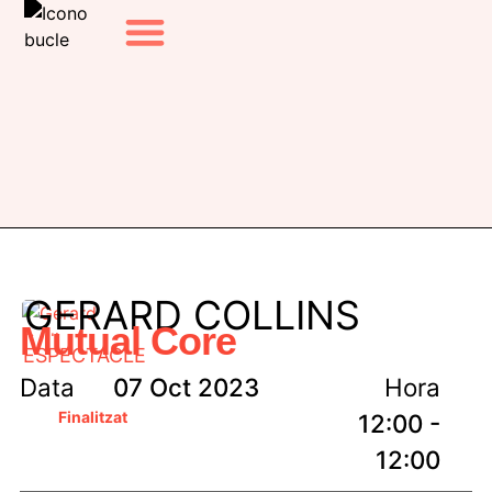
EL FESTIVAL
EDICIONS ANTERIORS
GERARD COLLINS
Mutual Core
ESPECTACLE
Data
07 Oct 2023
Hora
Finalitzat
12:00 -
12:00