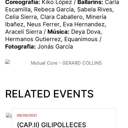
Coreografia:
Kiko López /
Ballarins:
Carla
Escamilla, Rebeca García, Sabela Rives,
Celia Sierra, Clara Caballero, Minería
Ibañez, Neus Ferrer, Eva Hernandez,
Araceli Sierra /
Música:
Deya Dova,
Hermanos Gutierrez, Equanimous /
Fotografia:
Jonás García
RELATED EVENTS
09/09/2021
(CAP.II) GILIPOLLECES