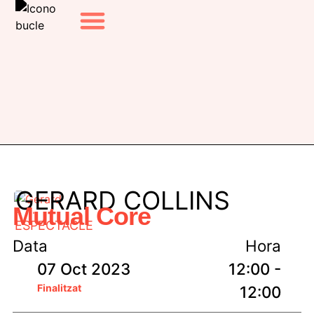
EL FESTIVAL
EDICIONS ANTERIORS
GERARD COLLINS
Mutual Core
ESPECTACLE
Data
Hora
07 Oct 2023
12:00 -
Finalitzat
12:00