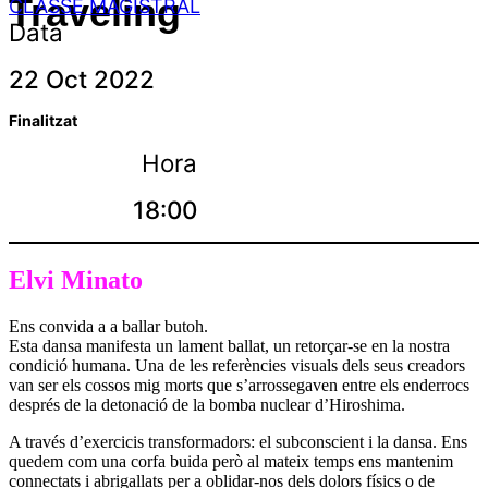
Traveling
CLASSE MAGISTRAL
Data
22 Oct 2022
Finalitzat
Hora
18:00
Elvi Minato
Ens convida a a ballar butoh.
Esta dansa manifesta un lament ballat, un retorçar-se en la nostra
condició humana. Una de les referències visuals dels seus creadors
van ser els cossos mig morts que s’arrossegaven entre els enderrocs
després de la detonació de la bomba nuclear d’Hiroshima.
A través d’exercicis transformadors: el subconscient i la dansa. Ens
quedem com una corfa buida però al mateix temps ens mantenim
connectats i abrigallats per a oblidar-nos dels dolors físics o de