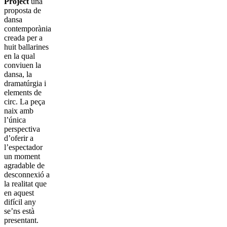
Project
una
proposta de
dansa
contemporània
creada per a
huit ballarines
en la qual
conviuen la
dansa, la
dramatúrgia i
elements de
circ. La peça
naix amb
l’única
perspectiva
d’oferir a
l’espectador
un moment
agradable de
desconnexió a
la realitat que
en aquest
difícil any
se’ns està
presentant.