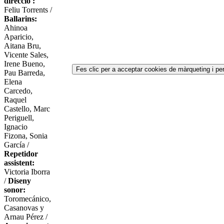
direcció :
Feliu Torrents /
Ballarins:
Ahinoa
Aparicio,
Aitana Bru,
Vicente Sales,
Irene Bueno,
Fes clic per a acceptar cookies de màrqueting i pe
Pau Barreda,
Elena
Carcedo,
Raquel
Castello, Marc
Periguell,
Ignacio
Fizona, Sonia
García /
Repetidor
assistent:
Victoria Iborra
/
Diseny
sonor:
Toromecánico,
Casanovas y
Arnau Pérez /