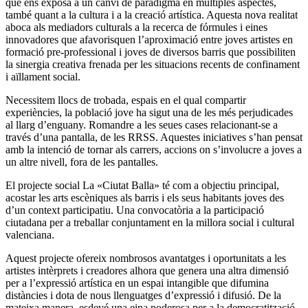
que ens exposa a un canvi de paradigma en múltiples aspectes,
també quant a la cultura i a la creació artística. Aquesta nova realitat
aboca als mediadors culturals a la recerca de fórmules i eines
innovadores que afavorisquen l’aproximació entre joves artistes en
formació pre-professional i joves de diversos barris que possibiliten
la sinergia creativa frenada per les situacions recents de confinament
i aïllament social.
Necessitem llocs de trobada, espais en el qual compartir
experiències, la població jove ha sigut una de les més perjudicades
al llarg d’enguany. Romandre a les seues cases relacionant-se a
través d’una pantalla, de les RRSS. Aquestes iniciatives s’han pensat
amb la intenció de tornar als carrers, accions on s’involucre a joves a
un altre nivell, fora de les pantalles.
El projecte social La «Ciutat Balla» té com a objectiu principal,
acostar les arts escèniques als barris i els seus habitants joves des
d’un context participatiu. Una convocatòria a la participació
ciutadana per a treballar conjuntament en la millora social i cultural
valenciana.
Aquest projecte ofereix nombrosos avantatges i oportunitats a les
artistes intèrprets i creadores alhora que genera una altra dimensió
per a l’expressió artística en un espai intangible que difumina
distàncies i dota de nous llenguatges d’expressió i difusió. De la
mateixa manera, esdevé una eina poderosa per a la democratització