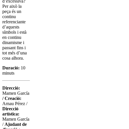
d’excessiva?
Per això la
peça és un
continu
referenciante
d’aquests
símbols i està
en continu
dinamisme i
passant fins i
tot més d’una
cosa alhora.
Duració:
10
minuts
Direcció:
Mamen García
/
Creació:
Arnau Pérez /
Direcció
artística:
Mamen García
/
Ajudant de