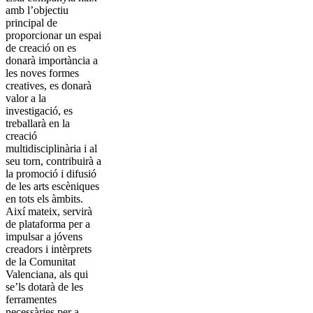
amb l’objectiu
principal de
proporcionar un espai
de creació on es
donarà importància a
les noves formes
creatives, es donarà
valor a la
investigació, es
treballarà en la
creació
multidisciplinària i al
seu torn, contribuirà a
la promoció i difusió
de les arts escèniques
en tots els àmbits.
Així mateix, servirà
de plataforma per a
impulsar a jóvens
creadors i intèrprets
de la Comunitat
Valenciana, als qui
se’ls dotarà de les
ferramentes
necessàries per a