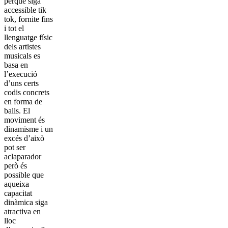
perquè siga
accessible tik
tok, fornite fins
i tot el
llenguatge físic
dels artistes
musicals es
basa en
l’execució
d’uns certs
codis concrets
en forma de
balls. El
moviment és
dinamisme i un
excés d’això
pot ser
aclaparador
però és
possible que
aqueixa
capacitat
dinàmica siga
atractiva en
lloc