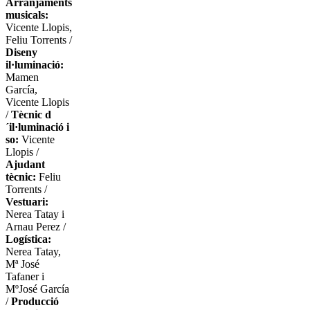
Arranjaments
musicals:
Vicente Llopis,
Feliu Torrents /
Diseny
il·luminació:
Mamen
García,
Vicente Llopis
/
Tècnic d
´il·luminació i
so:
Vicente
Llopis /
Ajudant
tècnic:
Feliu
Torrents /
Vestuari:
Nerea Tatay i
Arnau Perez /
Logística:
Nerea Tatay,
Mª José
Tafaner i
MºJosé García
/
Producció