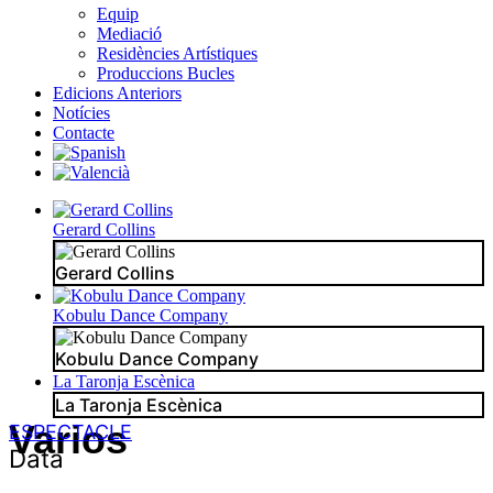
Equip
Mediació
Residències Artístiques
Produccions Bucles
Edicions Anteriors
Notícies
Contacte
Gerard Collins
Gerard Collins
Kobulu Dance Company
Kobulu Dance Company
La Taronja Escènica
La Taronja Escènica
Varios
ESPECTACLE
Data