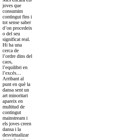
joves que
consumim
contingut fins i
tot sense saber
d’on procedeix
o del seu
significat real.
Hi ha una
cerca de
l’ordre dins del
caos,
l’equilibri en
l’excés…
Arribant al
punt en què la
dansa sent un
art minoritari
apareix en
multitud de
contingut
mainstream i
els joves creen
dansa i la
desvirtualizar