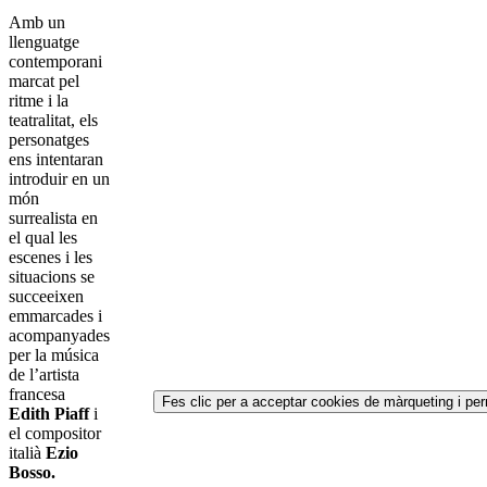
Amb un
llenguatge
contemporani
marcat pel
ritme i la
teatralitat, els
personatges
ens intentaran
introduir en un
món
surrealista en
el qual les
escenes i les
situacions se
succeeixen
emmarcades i
acompanyades
per la música
de l’artista
francesa
Fes clic per a acceptar cookies de màrqueting i per
Edith Piaff
i
el compositor
italià
Ezio
Bosso.