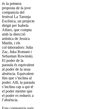
és la primera
proposta de la jove
companyia del
festival La Taronja
Escènica, un projecte
dirigit per Isabela
Alfaro, que compta
amb la direcció
artística de Jessica
Martín, i els
col·laboradors: Julia
Zac, Inka Romani i
Sebastian Rowinski.
El poder de la
paraula és equivalent
al poder de la seua
absència. Equivalent
fins que s’inclina al
poder. Allí, la paraula
s’inclina cap a qui té
el poder mentre que
el poder es redueix a
l’absència.
Esta companyia naix