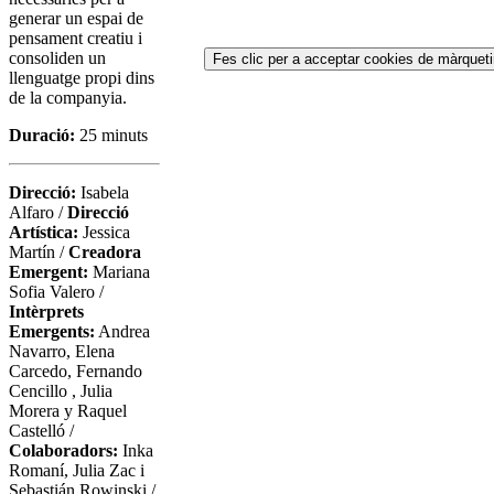
generar un espai de
pensament creatiu i
consoliden un
Fes clic per a acceptar cookies de màrqueti
llenguatge propi dins
de la companyia.
Duració:
25 minuts
Direcció:
Isabela
Alfaro /
Direcció
Artística:
Jessica
Martín /
Creadora
Emergent:
Mariana
Sofia Valero /
Intèrprets
Emergents:
Andrea
Navarro, Elena
Carcedo, Fernando
Cencillo , Julia
Morera y Raquel
Castelló /
Colaboradors:
Inka
Romaní, Julia Zac i
Sebastián Rowinski /