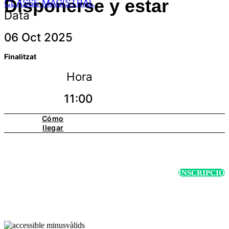
Disponerse y estar
CLASSE MAGISTRAL
Data
06 Oct 2025
Finalitzat
Hora
11:00
Cómo
llegar
INSCRIPCIÓ