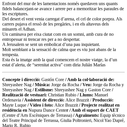
Enfront del mur de les lamentacions només quedaven uns quants
fidels balancejant-se avance i arrere per a memoritzar les paraules de
les escriptures.
Del desert el vent venia carregat d’arena, el cel de color porpra. Als
carrers pujava el ressò de les pregàries, i en els altaveus dels
minarets el Adhan.
Un caminava per eixa ciutat com en un somni, amb cura de no
entropessar ni trencar res per a no despertar.
A Jerusalem se sent un embolicat d’una pau inquietant.
Molt semblant a la sensació de calma que es viu just abans de la
tempesta.
Esta és la imatge amb la qual comencem el nostre viatge, la d’un
estat d’alerta, de “serenitat activa” com diria Julián Marías
Concepte i direcció:
Gastón Core
/ Amb la col·laboració de:
Shreyashee Nag
/ Música:
Jorge da Rocha
/ Veu:
Jorge da Rocha y
Shreyashee Nag
/ Estilisme:
Shreyashee Nag y Gaston Core
/
Realització de vestuari:
Christian Rubio
/ Llums:
Manuel
Ordenavia
/ Assistent de direcció:
Alice Brazzit /
Producció:
Mayte Luque
/ Vídeo i foto:
Alice Brazzit
/ Projecte realitzat en
residència en
Nupura Dance Cente
r / Amb el suport de CAET
(Centre d’Arts Escèniques de Terrassa)
/ Agraïments:
Equip tècnico
del Teatre Principal de Terrassa, Giulia Poltronieri, Nicol Yao Dapré,
Mario R. Rubio