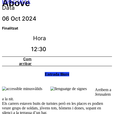
Above
ESPECTACLE
Data
06 Oct 2024
Finalitzat
Hora
12:30
Com
arribar
Entrada lliure
Arribem a
Jerusalem
a la nit.
Els carrers estaven buits de turistes però en les places es podien
veure grups de soldats, jóvens tots, hòmens i dones, sopant en
silenci a la terrassa d’un bar.