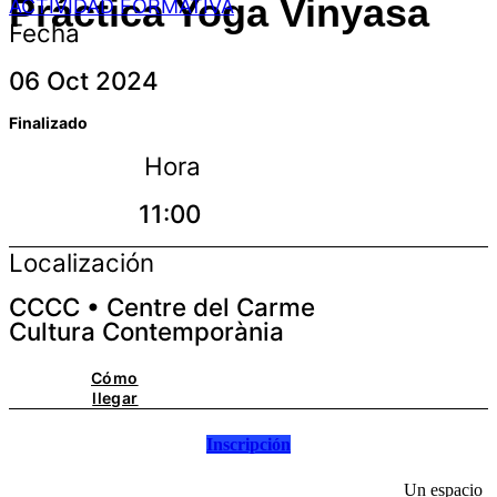
Práctica Yoga Vinyasa
ACTIVIDAD FORMATIVA
Fecha
06 Oct 2024
Finalizado
Hora
11:00
Localización
CCCC • Centre del Carme
Cultura Contemporània
Cómo
llegar
Inscripción
Un espacio