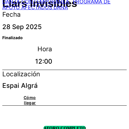
Llars Invisibles
DANZA CONTEMPORÁNEA
PROGRAMA DE
,
APOYO AFECTADOS DANA
Fecha
28 Sep 2025
Finalizado
Hora
12:00
Localización
Espai Algrá
Cómo
llegar
AFORO COMPLETO