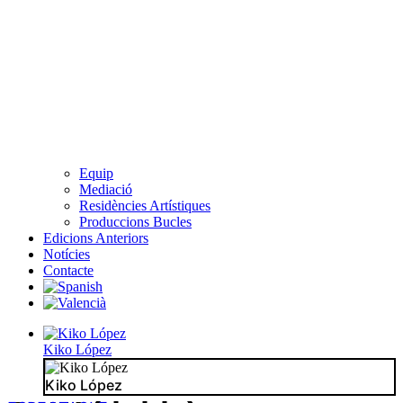
Equip
Mediació
Residències Artístiques
Produccions Bucles
Edicions Anteriors
Notícies
Contacte
Kiko López
Kiko López