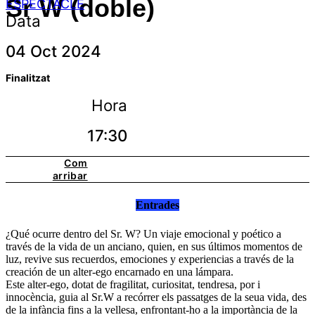
Sr W (doble)
ESPECTACLE
Data
04 Oct 2024
Finalitzat
Hora
17:30
Com
arribar
Entrades
¿Qué ocurre dentro del Sr. W? Un viaje emocional y poético a
través de la vida de un anciano, quien, en sus últimos momentos de
luz, revive sus recuerdos, emociones y experiencias a través de la
creación de un alter-ego encarnado en una lámpara.
Este alter-ego, dotat de fragilitat, curiositat, tendresa, por i
innocència, guia al Sr.W a recórrer els passatges de la seua vida, des
de la infància fins a la vellesa, enfrontant-ho a la importància de la