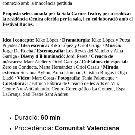
connexió amb la innocència perduda
Proposta seleccionada per la Sala Carme Teatre, per a realitzar
la residència tècnica oferida per la sala, i en col·laboració amb el
Festival Bucles.
Idea i concepte:
Kiko López /
Dramaturgia:
Kiko López y Putxa
Pujades /
Idea escénica:
Kiko López y Oriol Grriga /
Música:
Jorge Da Rocha /
Escenografía:
Los Reyes del Mambo y Aina
Garriga /
Diseny d´il·luminació:
Jordi Perez /
Creació de
máscares:
Marc Atelier y Oriol Garriga /
Col·laboració especial:
Zero en Conducta, Marta Hernàndez i Oriol Casals /
Mirada
externa:
Susanna Ayllon, Anna Llombart, Cristina Burgos i Olga
Lladó /
Vídeo:
Marc Costa /
Fotografía:
Tania Palomeque /
Col·labora:
L’Estruch Fábrica de Creació de les Arts en Viu,
Centre NunArtGuinardo, Centro Coreográfico La Gomera, Espai
LaGranja, Sat! Teatre Sant Andreu
Duració:
60 min
Procedència:
Comunitat Valenciana