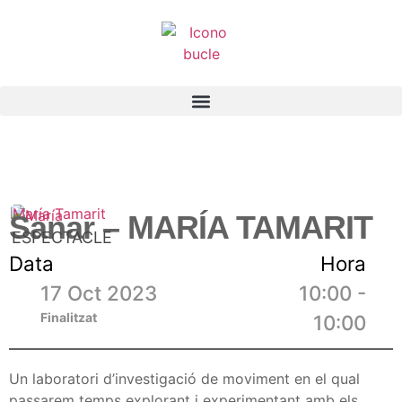
María Tamarit
Sanar – MARÍA TAMARIT
ESPECTACLE
Data
Hora
17 Oct 2023
10:00 -
Finalitzat
10:00
Un laboratori d’investigació de moviment en el qual
passarem temps explorant i experimentant amb els