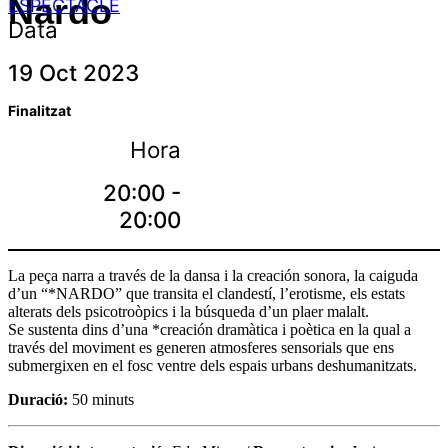
Nardo
ESPECTACLE
Data
19 Oct 2023
Finalitzat
Hora
20:00 -
20:00
La peça narra a través de la dansa i la creación sonora, la caiguda
d’un “*NARDO” que transita el clandestí, l’erotisme, els estats
alterats dels psicotroòpics i la búsqueda d’un plaer malalt.
Se sustenta dins d’una *creación dramàtica i poètica en la qual a
través del moviment es generen atmosferes sensorials que ens
submergixen en el fosc ventre dels espais urbans deshumanitzats.
Duració:
50 minuts