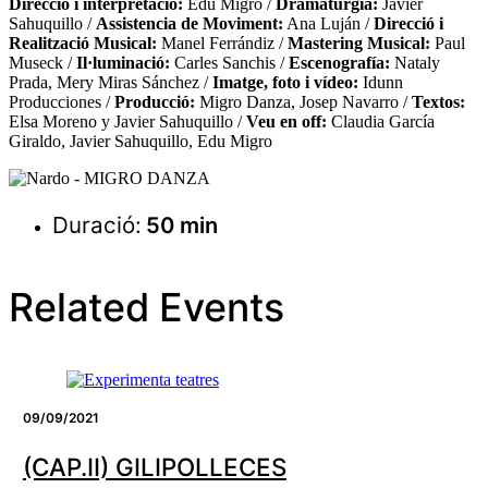
Direcció i interpretació:
Edu Migro /
Dramaturgia:
Javier
Sahuquillo /
Assistencia de Moviment:
Ana Luján /
Direcció i
Realització Musical:
Manel Ferrándiz /
Mastering Musical:
Paul
Museck /
Il·luminació:
Carles Sanchis /
Escenografía:
Nataly
Prada, Mery Miras Sánchez /
Imatge, foto i vídeo:
Idunn
Producciones /
Producció:
Migro Danza, Josep Navarro /
Textos:
Elsa Moreno y Javier Sahuquillo /
Veu en off:
Claudia García
Giraldo, Javier Sahuquillo, Edu Migro
Duració:
50 min
Related Events
09/09/2021
(CAP.II) GILIPOLLECES