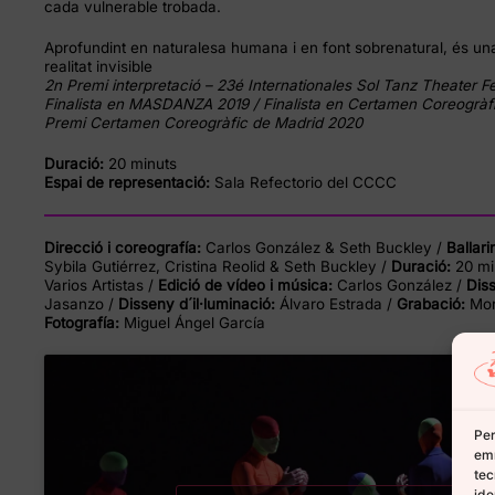
cada vulnerable trobada.
Aprofundint en naturalesa humana i en font sobrenatural, és un
realitat invisible
2n Premi interpretació – 23é Internationales Sol Tanz Theater Fes
Finalista en MASDANZA 2019 / Finalista en Certamen Coreogràfi
Premi Certamen Coreogràfic de Madrid 2020
Duració:
20 minuts
Espai de representació:
Sala Refectorio del CCCC
Direcció i coreografía:
Carlos González & Seth Buckley /
Ballari
Sybila Gutiérrez, Cristina Reolid & Seth Buckley /
Duració:
20 mi
Varios Artistas /
Edició de vídeo i música:
Carlos González /
Dis
Jasanzo /
Disseny d´il·luminació:
Álvaro Estrada /
Grabació:
Mor
Fotografía:
Miguel Ángel García
Per
emm
tec
ide