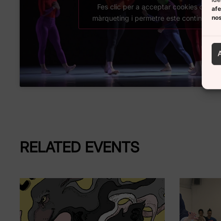
Fes clic per a acceptar cookies de
afe
no
màrqueting i permetre este contingut
RELATED EVENTS