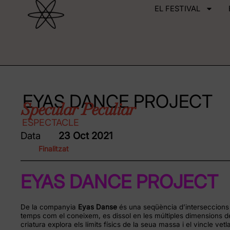
EL FESTIVAL
EYAS DANCE PROJECT
Specular Peculiar
ESPECTACLE
Data
23 Oct 2021
Finalitzat
EYAS DANCE PROJECT
De la companyia
Eyas Danse
és una seqüència d’interseccions
temps com el coneixem, es dissol en les múltiples dimensions d
criatura explora els límits físics de la seua massa i el vincle vetl