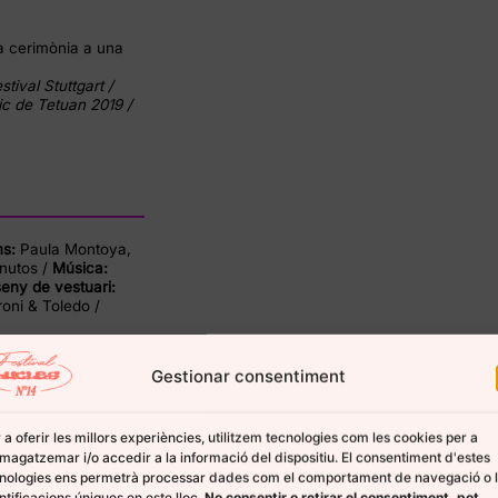
a cerimònia a una
tival Stuttgart /
c de Tetuan 2019 /
ns:
Paula Montoya,
nutos /
Música:
seny de vestuari:
oni & Toledo /
Gestionar consentiment
 a oferir les millors experiències, utilitzem tecnologies com les cookies per a
agatzemar i/o accedir a la informació del dispositiu. El consentiment d'estes
nologies ens permetrà processar dades com el comportament de navegació o 
ntificacions úniques en este lloc.
No consentir o retirar el consentiment, pot