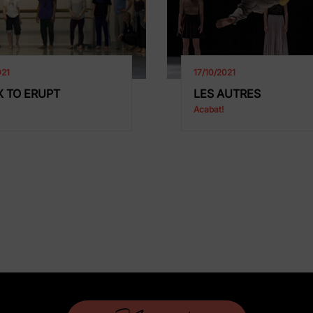
021
17/10/2021
X TO ERUPT
LES AUTRES
Acabat!