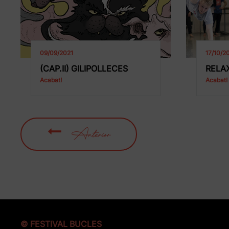
09/09/2021
17/10/2
(CAP.II) GILIPOLLECES
RELA
Acabat!
Acabat!
Anterior
© FESTIVAL BUCLES