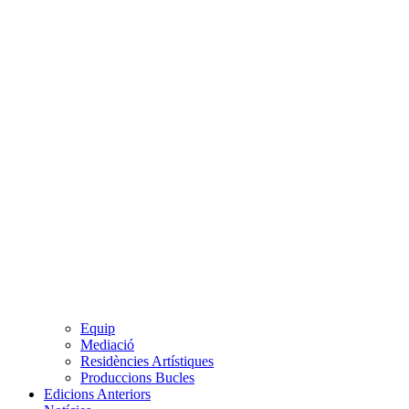
Equip
Mediació
Residències Artístiques
Produccions Bucles
Edicions Anteriors