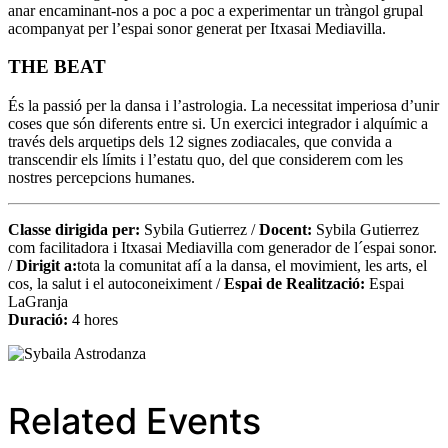
anar encaminant-nos a poc a poc a experimentar un tràngol grupal
acompanyat per l’espai sonor generat per Itxasai Mediavilla.
THE BEAT
És la passió per la dansa i l’astrologia. La necessitat imperiosa d’unir
coses que són diferents entre si. Un exercici integrador i alquímic a
través dels arquetips dels 12 signes zodiacales, que convida a
transcendir els límits i l’estatu quo, del que considerem com les
nostres percepcions humanes.
Classe dirigida per:
Sybila Gutierrez /
Docent:
Sybila Gutierrez
com facilitadora i Itxasai Mediavilla com generador de l´espai sonor.
/
Dirigit a:
tota la comunitat afí a la dansa, el movimient, les arts, el
cos, la salut i el autoconeiximent /
Espai de Realització:
Espai
LaGranja
Duració:
4 hores
Related Events