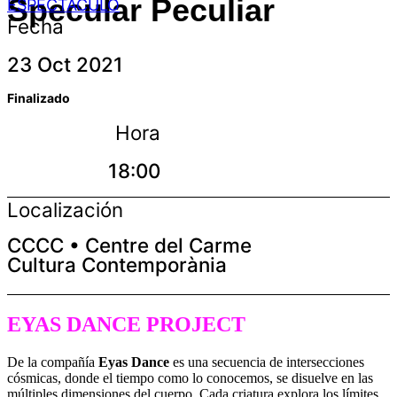
Specular Peculiar
ESPECTÁCULO
Fecha
23 Oct 2021
Finalizado
Hora
18:00
Localización
CCCC • Centre del Carme
Cultura Contemporània
EYAS DANCE PROJECT
De la compañía
Eyas Dance
es una secuencia de intersecciones
cósmicas, donde el tiempo como lo conocemos, se disuelve en las
múltiples dimensiones del cuerpo. Cada criatura explora los límites