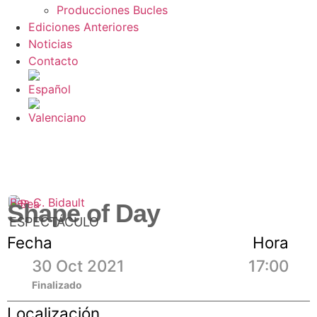
Producciones Bucles
Ediciones Anteriores
Noticias
Contacto
Bea C. Bidault
Shape of Day
ESPECTÁCULO
Fecha
Hora
30 Oct 2021
17:00
Finalizado
Localización