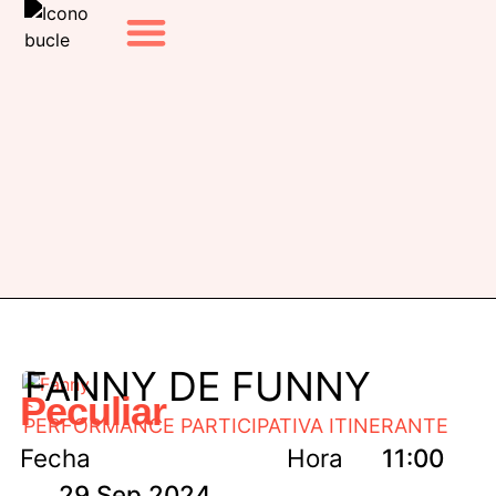
EL FESTIVAL
EDICIONES ANTERIORES
FANNY DE FUNNY
Peculiar
PERFORMANCE PARTICIPATIVA ITINERANTE
Fecha
Hora
11:00
29 Sep 2024