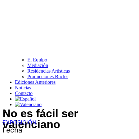
El Equipo
Mediación
Residencias Artísticas
Producciones Bucles
Ediciones Anteriores
Noticias
Contacto
No es fácil ser
valenciano
EXPOSICIÓN
Fecha