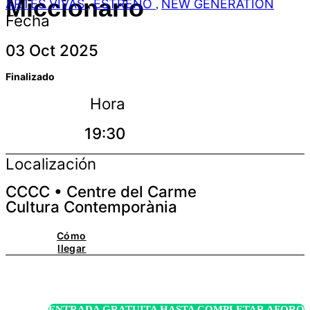
Miccionario
ARTES VIVAS
ESTRENO
NEW GENERATION
,
,
Fecha
03 Oct 2025
Finalizado
Hora
19:30
Localización
CCCC • Centre del Carme
Cultura Contemporània
Cómo
llegar
ENTRADA GRATUITA HASTA COMPLETAR AFORO