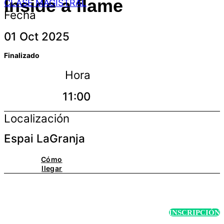
Inside a flame
CLASE MAGISTRAL
Fecha
01 Oct 2025
Finalizado
Hora
11:00
Localización
Espai LaGranja
Cómo
llegar
INSCRIPCIÓN